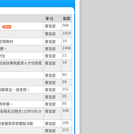
單 位
點閱
594
。
實習處
1024
實習處
19
宣導教材
實習處
2466
參賽。
實習處
21
參加
實習處
19
技高技專與產業人才培育暨
實習處
93
實習處
69
實習處
151
相關事宜，請查照。
實習處
95
實習處
65
隊參賽。
實習處
106
報名日期至115年5月19
實習處
205
礙者職業探索體驗活動
實習處
373
實習處