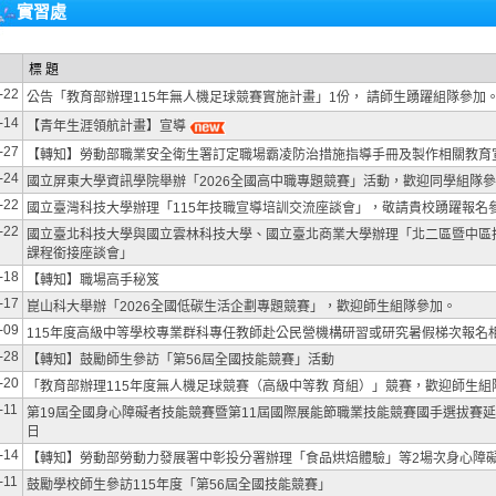
實習處
標 題
-22
公告「教育部辦理115年無人機足球競賽實施計畫」1份， 請師生踴躍組隊參加
-14
【青年生涯領航計畫】宣導
-27
【轉知】勞動部職業安全衛生署訂定職場霸凌防治措施指導手冊及製作相關教育
-24
國立屏東大學資訊學院舉辦「2026全國高中職專題競賽」活動，歡迎同學組隊
-22
國立臺灣科技大學辦理「115年技職宣導培訓交流座談會」，敬請貴校踴躍報名
-22
國立臺北科技大學與國立雲林科技大學、國立臺北商業大學辦理「北二區暨中區
課程銜接座談會」
-18
【轉知】職場高手秘笈
-17
崑山科大舉辦「2026全國低碳生活企劃專題競賽」，歡迎師生組隊參加。
-09
115年度高級中等學校專業群科專任教師赴公民營機構研習或研究暑假梯次報名
-28
【轉知】鼓勵師生參訪「第56屆全國技能競賽」活動
-20
「教育部辦理115年度無人機足球競賽（高級中等教 育組）」競賽，歡迎師生組
-11
第19屆全國身心障礙者技能競賽暨第11屆國際展能節職業技能競賽國手選拔賽延長
日
-14
【轉知】勞動部勞動力發展署中彰投分署辦理「食品烘焙體驗」等2場次身心障
-11
鼓勵學校師生參訪115年度「第56屆全國技能競賽」