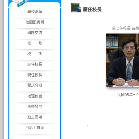
歷任校長
學校沿革
校園配置圖
第七任校長 黃
國際交流
校 歌
校 訓
歷任校長
現任校長
電話分機
民國95年～9
地理位置
未來發展
勵志廣場
回彰工首頁