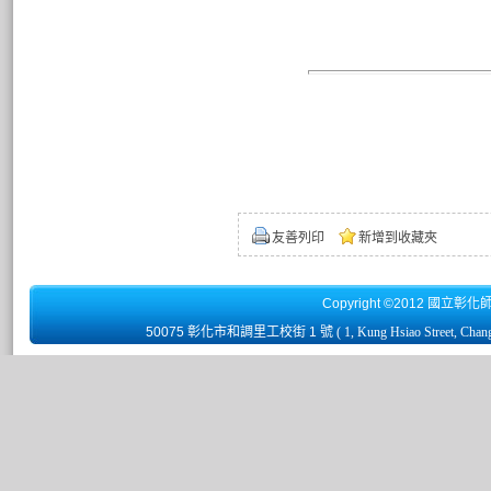
友善列印
新增到收藏夾
Copyright ©2012 國立彰化
50075 彰化市和調里工校街 1 號
( 1, Kung Hsiao Street, Chan