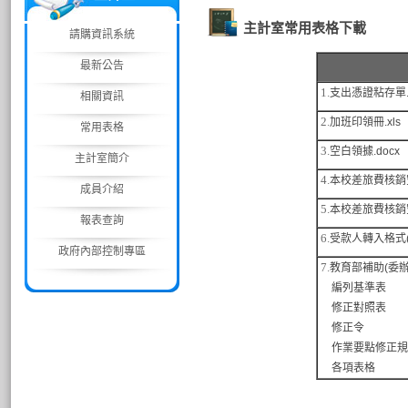
主計室常用表格下載
請購資訊系統
最新公告
1.
支出憑證粘存單.
相關資訊
2.
加班印領冊.xls
常用表格
3.
空白領據.docx
主計室簡介
4.
本校差旅費核銷
成員介紹
5.
本校差旅費核銷
報表查詢
6.
受款人轉入格式(出
政府內部控制專區
7.
教育部補助(委
編列基準表
修正對照表
修正令
作業要點修正規
各項表格