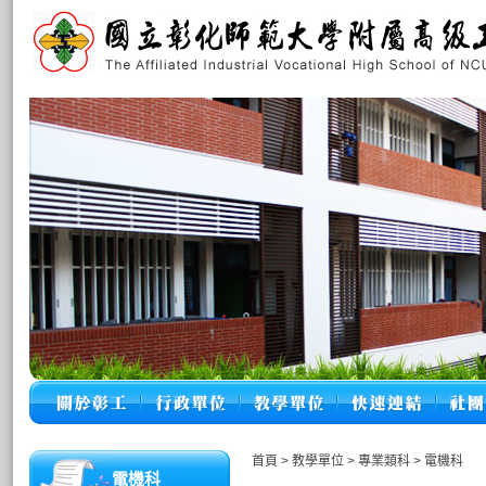
首頁
>
教學單位
>
專業類科
>
電機科
電機科