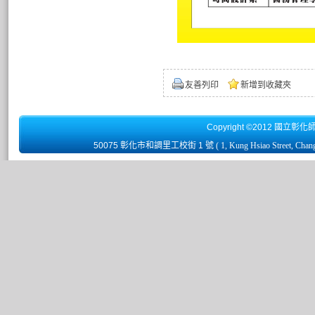
友善列印
新增到收藏夾
Copyright ©2012 國立彰化
50075 彰化市和調里工校街 1 號
( 1, Kung Hsiao Street, Chan