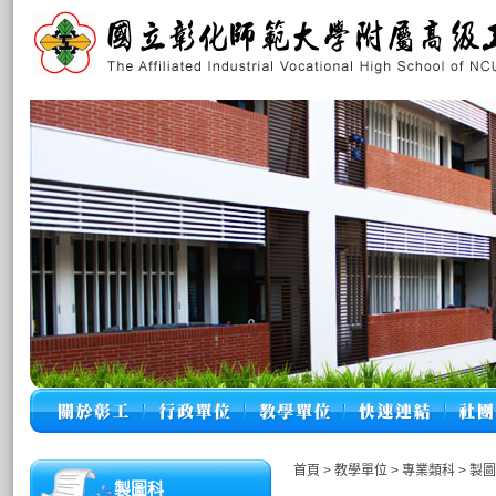
首頁
>
教學單位
>
專業類科
>
製圖
製圖科