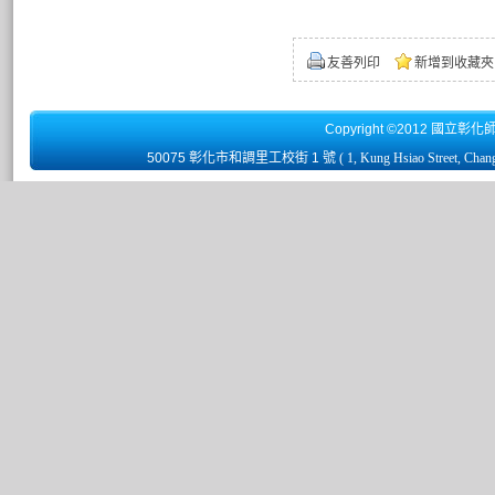
友善列印
新增到收藏夾
Copyright ©2012 國立彰化
50075 彰化市和調里工校街 1 號
( 1, Kung Hsiao Street, Chan