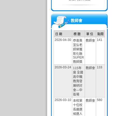
教師會
日 期
標 題
單 位
點閱
2026-04-30
141
恭喜黃
教師會
宜弘老
師榮獲
彰化縣
SUPER
教師獎
2026-03-24
133
115年
教師會
度 全國
高中職
教育發
展研討
會—中
區場
2026-03-10
580
本校第
教師會
十任校
長遴選
候選人