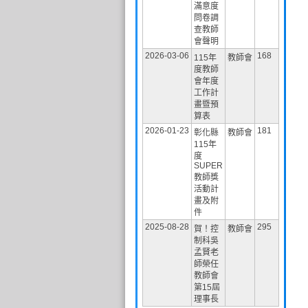
滿意度
問卷調
查教師
會聲明
2026-03-06
168
115年
教師會
度教師
會年度
工作計
畫暨預
算表
2026-01-23
181
彰化縣
教師會
115年
度
SUPER
教師獎
活動計
畫及附
件
2025-08-28
295
賀！控
教師會
制科吳
孟賢老
師榮任
教師會
第15屆
理事長