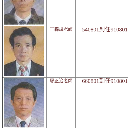
540801到任9108
王森斌老師
660801到任9108
廖正治老師