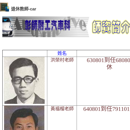
退休教師-car
姓名
630801到任6808
洪榮村老師
休
640801到任7911
黃福榴老師