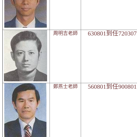
630801到任7203
周明吉老師
560801到任9008
鄭燕士老師