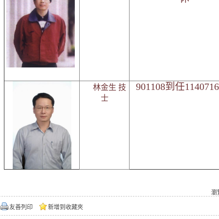
901108到任11407
林金生 技
士
瀏
友善列印
新增到收藏夾