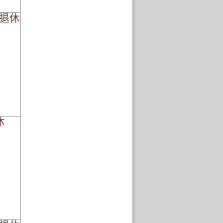
01退休
休