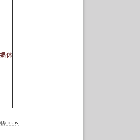
16退休
覽數
10295