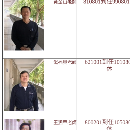
810801到任9908
黃金山老師
621001到任10108
湯福興老師
休
800201到任10508
王泗華
老師
休