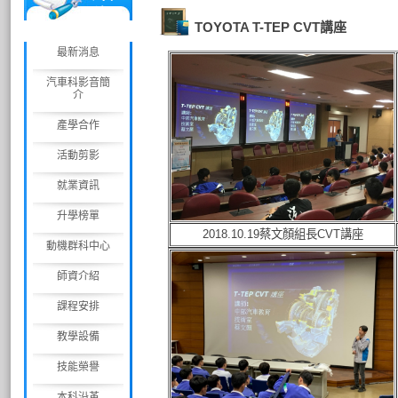
科
TOYOTA T-TEP CVT講座
最新消息
汽車科影音簡
介
產學合作
活動剪影
就業資訊
升學榜單
2018.10.19蔡文顏組長CVT講座
動機群科中心
師資介紹
課程安排
教學設備
技能榮譽
本科沿革