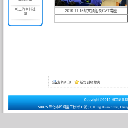
彰工汽車科社
2019
.11
.15
蔡文顏組長CVT講座
團
友善列印
新增到收藏夾
Copyright ©2012 國立彰化
50075 彰化市和調里工校街 1 號
( 1, Kung Hsiao Street, Chan