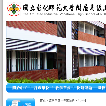
首頁
>
教學單位
>
專業類科
>
汽車科
汽車